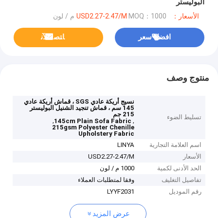
البوليستر
الأسعار：USD2.27-2.47/M
MOQ：1000 م / لون
افضل سعر
ﺎﺘﺼﻟ ﺍﻶﻧ
منتوج وصف
نسيج أريكة عادي SGS ، قماش أريكة عادي
145 سم ، قماش تنجيد الشنيل البوليستر
215 جم
تسليط الضوء
,
,
145cm Plain Sofa Fabric
215gsm Polyester Chenille
Upholstery Fabric
اسم العلامة التجارية
LINYA
الأسعار
USD2.27-2.47/M
الحد الأدنى لكمية
1000 م / لون
تفاصيل التغليف
وفقا لمتطلبات العملاء
رقم الموديل
LYYF2031
عرض المزيد