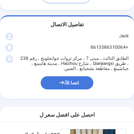
تفاصيل الاتصال
Jack
+8613586310064
الطابق الثالث ، مبنى 7 ، مركز ثروات جوانجلونج ، رقم 238
، طريق Qianjiangxi ، شارع Haizhou ، مدينة هاينينغ ،
جياشينغ ، مقاطعة تشجيانغ ، الصين.
ﺎﺘﺼﻟ ﺍﻶﻧ
احصل على افضل سعر ل