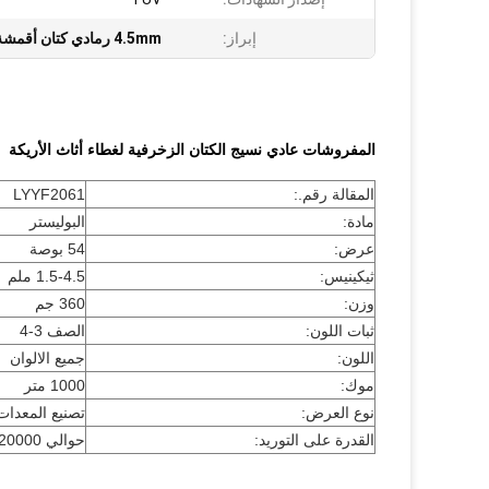
إبراز:
4.5mm رمادي كتان أقمشة تنجيد
المفروشات عادي نسيج الكتان الزخرفية لغطاء أثاث الأريكة
المقالة رقم.:
LYYF2061
مادة:
البوليستر
عرض:
54 بوصة
ثيكينيس:
1.5-4.5 ملم
وزن:
360 جم
ثبات اللون:
الصف 3-4
اللون:
جميع الالوان
موك:
1000 متر
نوع العرض:
تصنيع المعدات 
القدرة على التوريد:
حوالي 20000 متر / يوم