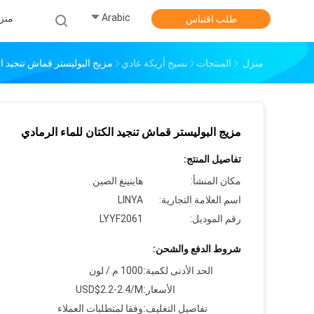
Arabic
منز
طلب اقتباس
منزل
المنتجات
نسيج أريكة عادي
مزيج البوليستر قماش تنجيد ال
مزيج البوليستر قماش تنجيد الكتان للماء الرمادي
تفاصيل المنتج:
مكان المنشأ:
هاينينغ الصين
اسم العلامة التجارية:
LINYA
رقم الموديل:
LYYF2061
شروط الدفع والشحن:
الحد الأدنى لكمية:
1000 م / لون
الأسعار:
USD$2.2-2.4/M
تفاصيل التغليف:
وفقا لمتطلبات العملاء