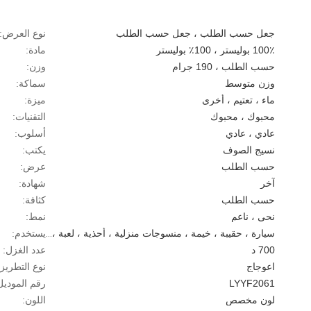
جعل حسب الطلب ، جعل حسب الطلب
نوع العرض:
100٪ بوليستر ، 100٪ بوليستر
مادة:
حسب الطلب ، 190 جرام
وزن:
وزن متوسط
سماكة:
ماء ، تعتيم ، أخرى
ميزة:
محبوك ، محبوك
التقنيات:
عادي ، عادي
أسلوب:
نسيج الصوف
يكتب:
حسب الطلب
عرض:
آخر
شهادة:
حسب الطلب
كثافة:
نحى ، ناعم
نمط:
يستخدم:
سيارة ، حقيبة ، خيمة ، منسوجات منزلية ، أحذية ، لعبة ، تنجيد ، زفاف ، أريكة
700 د
عدد الغزل:
اعوجاج
نوع التطريز:
LYYF2061
رقم الموديل
لون مخصص
اللون: