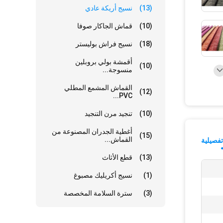
(13)
نسيج أريكة عادي
(10)
قماش الجاكار صوفا
(18)
نسيج فراش بوليستر
أقمشة بولي بروبلين
(10)
منسوجة...
القماش المشمع المطلي
(12)
PVC...
(10)
تنجيد مرن التنجيد
أغطية الجدران المصنوعة من
(15)
القماش...
فصيلية
(13)
قطع الأثاث
(1)
نسيج أكريليك مصبوغ
(3)
سترة السلامة المخصصة