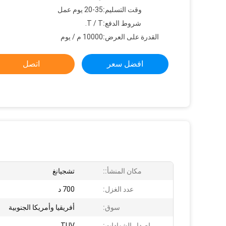
وقت التسليم:
20-35 يوم عمل
شروط الدفع:
T / T.
القدرة على العرض:
10000 م / يوم
افضل سعر
اتصل
مكان المنشأ::
تشجيانغ
عدد الغزل:
700 د
سوق:
أفريقيا وأمريكا الجنوبية
إصدار الشهادات:
TUV