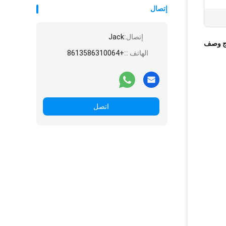
إتصال
إتصال:
Jack
ج وصف
الهاتف ::
+8613586310064
اتصل