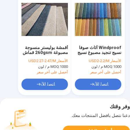
Windproof أثاث صوفا
أقمشة بوليستر منسوجة
نسيج تنجيد مصبوغ نسيج
مصبوغة 260gsm قماش
تنجيد كتان
تنجيد رمادي عادي
الأسعار:
USD2-2.2/M
الأسعار:
USD2.27-2.47/M
1000 م / لون
MOQ:
1000 م / لون
MOQ:
أحصل على آخر سعر
أحصل على آخر سعر
ﺎﺘﺼﻟ ﺍﻶﻧ
ﺎﺘﺼﻟ ﺍﻶﻧ
وفر وقتك
دعنا نتصل بأفضل المنتجات معك.