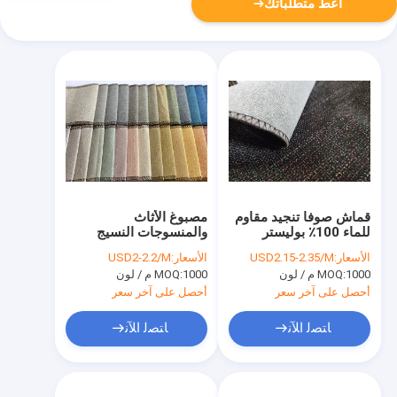
أعط متطلباتك
قماش صوفا تنجيد مقاوم
مصبوغ الأثاث
للماء 100٪ بوليستر
والمنسوجات النسيج
منسوجات
240gsm الكتان
الأسعار:
USD2.15-2.35/M
الأسعار:
USD2-2.2/M
البوليستر المنسوجات
1000 م / لون
MOQ:
1000 م / لون
MOQ:
أحصل على آخر سعر
أحصل على آخر سعر
ﺎﺘﺼﻟ ﺍﻶﻧ
ﺎﺘﺼﻟ ﺍﻶﻧ