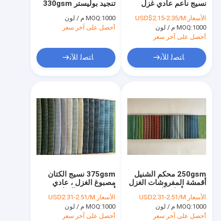
نسيج ناعم عادي غزل
تنجيد بوليستر 330gsm
قماش الشنيل أريكة
مصبوغ نسج بناء
قماش كتان عادي
الأسعار:
USD$2.15-2.35/M
1000 م / لون
MOQ:
1000 م / لون
MOQ:
نسيج Felpa
أحصل على آخر سعر
أحصل على آخر سعر
نسيج تنجيد صديق للبيئة
ﺎﺘﺼﻟ ﺍﻶﻧ
ﺎﺘﺼﻟ ﺍﻶﻧ
نسيج أريكة مخملية
نسيج أريكة عادي
قماش الجاكار صوفا
نسيج فراش بوليستر
أقمشة بولي بروبلين منسوجة
250gsm محكم الشنيل
375gsm نسيج الكتان
القماش المشمع المطلي PVC
أقمشة المفروشات الغزل
مصبوغ الغزل ، عادي
مصبوغ أريكة النسيج
أقمشة تنجيد البوليستر
الأسعار:
USD2.31-2.51/M
الأسعار:
USD2.31-2.51/M
الشنيل
تنجيد مرن التنجيد
1000 م / لون
MOQ:
1000 م / لون
MOQ:
أحصل على آخر سعر
أحصل على آخر سعر