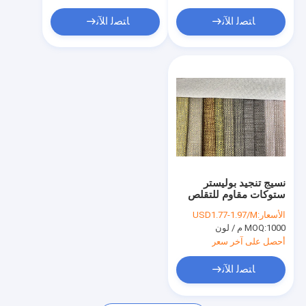
أغطية الجدران المصنوعة من القماش
ﺎﺘﺼﻟ ﺍﻶﻧ
ﺎﺘﺼﻟ ﺍﻶﻧ
قطع الأثاث
نسيج أكريليك مصبوغ
سترة السلامة المخصصة
نسيج تنجيد بوليستر
ستوكات مقاوم للتقلص
الأسعار:
USD1.77-1.97/M
1000 م / لون
MOQ:
أحصل على آخر سعر
ﺎﺘﺼﻟ ﺍﻶﻧ