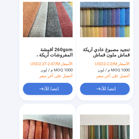
تنجيد مصبوغ عادي أريكة
260gsm أقمشة
قماش ملون قماش
المفروشات أريكة ،
بوليستر خالص
المنسوجات المنزلية
الأسعار:
USD2-2.2/M
الأسعار:
USD2.27-2.47/M
عادي نسيج الكتان
1000 م / لون
MOQ:
1000 م / لون
MOQ:
المنسوجة
أحصل على آخر سعر
أحصل على آخر سعر
ﺎﺘﺼﻟ ﺍﻶﻧ
ﺎﺘﺼﻟ ﺍﻶﻧ
منزل
منتجات
أشرطة فيديو