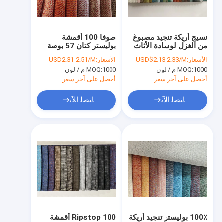
معلومات عنا
جولة في المعمل
نسيج أريكة تنجيد مصبوغ
صوفا 100 أقمشة
من الغزل لوسادة الأثاث
بوليستر كتان 57 بوصة
رقابة جودة
منسوجات تنجيد سادة
الأسعار:
USD$2.13-2.33/M
الأسعار:
USD2.31-2.51/M
1000 م / لون
MOQ:
1000 م / لون
MOQ:
اتصل بنا
أحصل على آخر سعر
أحصل على آخر سعر
أخبار
ﺎﺘﺼﻟ ﺍﻶﻧ
ﺎﺘﺼﻟ ﺍﻶﻧ
اطلب اقتباس
قماش تنجيد أريكة
نسيج أريكة من الكتان
نسيج أريكة من جلد الغزال
100٪ بوليستر تنجيد أريكة
Ripstop 100 أقمشة