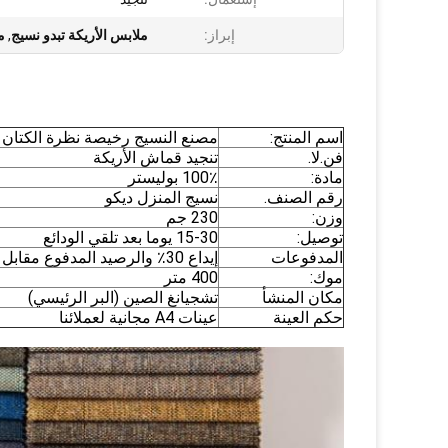
إبراز:
ملابس الأريكة تبدو نسيج
,
م
اسم المنتج:
مصنع النسيج رخيصة نظرة الكتان ا
فن.لا.
تنجيد قماش الأريكة
مادة:
100٪ بوليستر
رقم الصنف.
نسيج المنزل ديكو
وزن:
230 جم
توصيل:
15-30 يوما بعد تلقي الودائع
المدفوعات
إيداع 30٪ والرصيد المدفوع مقابل نسخة BL
موك:
400 متر
مكان المنشأ
تشجيانغ الصين (البر الرئيسي)
حكم العينة
عينات A4 مجانية لعملائنا