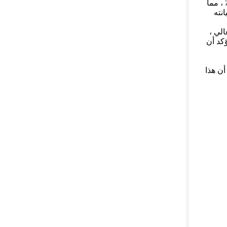
كتان عالية الجودة هي الخيار المثالي لتنجيد الأثاث والمفروشات المنزلية.النسيج مصنوع من الكتان بنسبة 100٪ ، مما
نته
الي ،
ؤكد أن
أن هذا