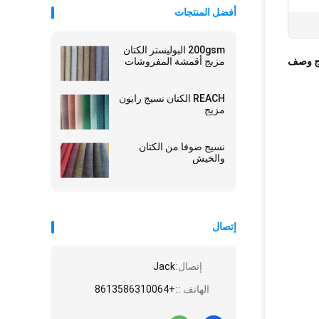
أفضل المنتجات
200gsm البوليستر الكتان
ج وصف
مزيج أقمشة المفروشات
REACH الكتان نسيج رايون
مزيج
نسيج صوفا من الكتان
والخيش
إتصال
إتصال:
Jack
الهاتف ::
+8613586310064