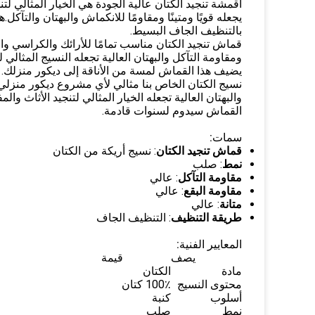
يجعله قويًا ومتينًا ومقاومًا للانكماش والبهتان والتآك
بالتنظيف الجاف البسيط.
قماش تنجيد الكتان مناسب تمامًا للأرائك والكراسي وال
ومقاومة التآكل والبهتان العالية تجعله النسيج المثالي 
يضيف هذا القماش لمسة من الأناقة إلى ديكور منزلك.
نسيج الكتان الخاص بنا مثالي لأي مشروع ديكور منزلي.
والبهتان العالية تجعله الخيار المثالي لتنجيد الأثاث 
القماش سيدوم لسنوات قادمة.
سمات:
قماش تنجيد الكتان
: نسيج أريكة من الكتان
نمط
: صلب
مقاومة التآكل
: عالي
مقاومة البقع
: عالي
متانة
: عالي
طريقة التنظيف
: التنظيف الجاف
المعايير الفنية:
يصف
قيمة
مادة
الكتان
محتوى النسيج
100٪ كتان
أسلوب
كنبة
نمط
صلب