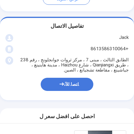
تفاصيل الاتصال
Jack
+8613586310064
الطابق الثالث ، مبنى 7 ، مركز ثروات جوانجلونج ، رقم 238
، طريق Qianjiangxi ، شارع Haizhou ، مدينة هاينينغ ،
جياشينغ ، مقاطعة تشجيانغ ، الصين.
ﺎﺘﺼﻟ ﺍﻶﻧ
احصل على افضل سعر ل