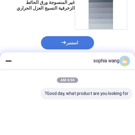
غير المنسوجة ورق الحائط
الزخرفية النسيج العزل الحراري
استمر
sophia wang
المنتجات الموصى بها
6:56 AM
Good day, what product are you looking for?
3.2m النسيج المدعومة
ورق جدران من القماش
فندق نسيج الجد
خلفية السرير اللوح
المقاوم للهب
التنظيف الذاتي 