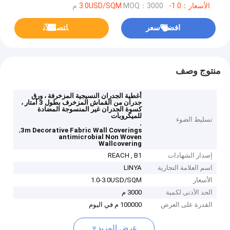
الأسعار：1.0-3.0USD/SQM
MOQ：3000 م
افضل سعر
ﺎﺘﺼﻟ ﺍﻶﻧ
منتوج وصف
أغطية الجدران النسيجية المزخرفة ، ورق
جدران من القماش المزخرف بطول 3 أمتار ،
كسوة الجدران غير المنسوجة المضادة
للميكروبات
تسليط الضوء
,
,
3m Decorative Fabric Wall Coverings
antimicrobial Non Woven
Wallcovering
إصدار الشهادات
REACH , B1
اسم العلامة التجارية
LINYA
الأسعار
1.0-3.0USD/SQM
الحد الأدنى لكمية
3000 م
القدرة على العرض
100000 م في اليوم
عرض المزيد