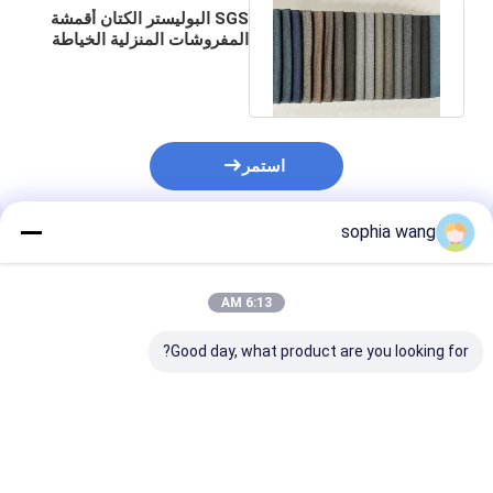
SGS البوليستر الكتان أقمشة
المفروشات المنزلية الخياطة
المنسوجة النسيج متماسكة
استمر
sophia wang
المنتجات الموصى بها
6:13 AM
Good day, what product are you looking for?
خيش الجوت Hessain
نسيج تنجيد مرن من جلد
أقمشة تنجيد صديق