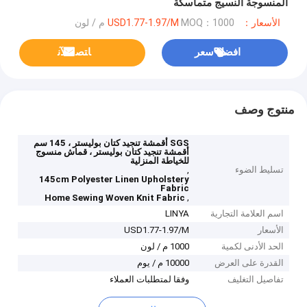
المنسوجة النسيج متماسكة
الأسعار：USD1.77-1.97/M
MOQ：1000 م / لون
افضل سعر
ﺎﺘﺼﻟ ﺍﻶﻧ
منتوج وصف
SGS أقمشة تنجيد كتان بوليستر ، 145 سم
أقمشة تنجيد كتان بوليستر ، قماش منسوج
للخياطة المنزلية
تسليط الضوء
,
145cm Polyester Linen Upholstery
Fabric
,
Home Sewing Woven Knit Fabric
اسم العلامة التجارية
LINYA
الأسعار
USD1.77-1.97/M
الحد الأدنى لكمية
1000 م / لون
القدرة على العرض
10000 م / يوم
تفاصيل التغليف
وفقا لمتطلبات العملاء