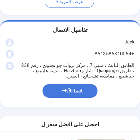
عرض المزيد
تفاصيل الاتصال
Jack
+8613586310064
الطابق الثالث ، مبنى 7 ، مركز ثروات جوانجلونج ، رقم 238
، طريق Qianjiangxi ، شارع Haizhou ، مدينة هاينينغ ،
جياشينغ ، مقاطعة تشجيانغ ، الصين.
ﺎﺘﺼﻟ ﺍﻶﻧ
احصل على افضل سعر ل