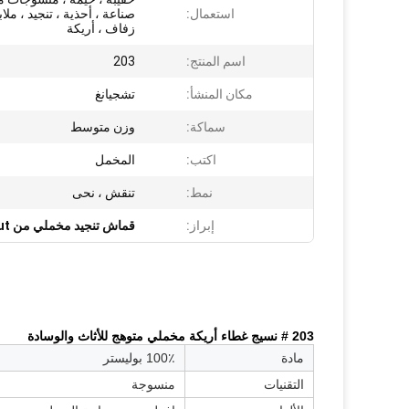
استعمال:
صناعة ، أحذية ، تنجيد ، ملا
زفاف ، أريكة
اسم المنتج:
203
مكان المنشأ:
تشجيانغ
سماكة:
وزن متوسط
اكتب:
المخمل
نمط:
تنقش ، نحى
إبراز:
قماش تنجيد مخملي من TUV Burnout
203 # نسيج غطاء أريكة مخملي متوهج للأثاث والوسادة
مادة
100٪ بوليستر
التقنيات
منسوجة