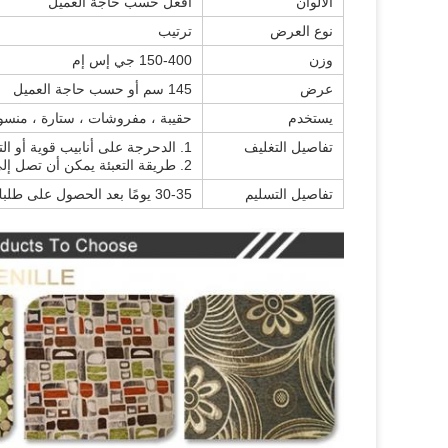
الألوان
افعل حسب حاجة العميل
نوع العرض
ترتيب
وزن
150-400 جي إس إم
عرض
145 سم أو حسب حاجة العميل
يستخدم
حقيبة ، مفروشات ، ستارة ، منسوج
تفاصيل التغليف
1. الدحرجة على أنابيب قوية أو التعبئة مع الملصق والملصق الموجود في أكياس PVC
2. طريقة التعبئة يمكن أن تصل إلى طلب الزبون.
تفاصيل التسليم
30-35 يومًا بعد الحصول على طلبك والموافقة على s / o