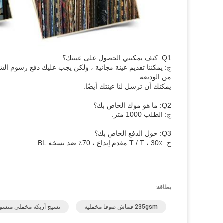
Q1: كيف يمكنني الحصول على عينتك؟
ج: يمكننا تقديم عينة مجانية ، ولكن يجب عليك دفع رسوم ا
من الوديعة.
يمكنك أن ترسل لنا عينتك أيضًا.
Q2: ما هو موك الخاص بك؟
ج: الطلب 1000 متر.
Q3: حول الدفع الخاص بك؟
ج: T / T ، 30٪ مقدم إيداع ، 70٪ ضد نسخة BL.
بطاقة:
235gsm قماش صوفا مخملية
نسيج أريكة مخملي منسو