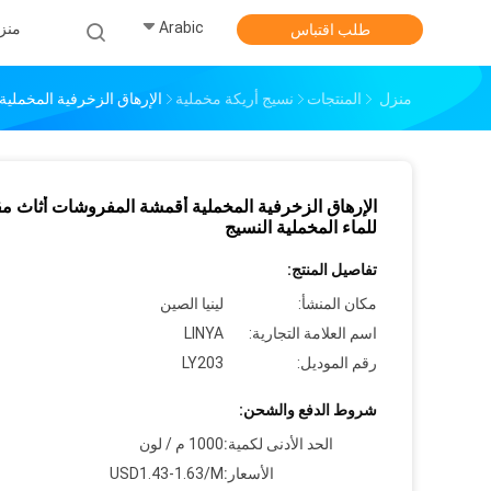
Arabic
منز
طلب اقتباس
منزل
المنتجات
نسيج أريكة مخملية
الإرهاق الزخرفية المخملية
الإرهاق الزخرفية المخملية أقمشة المفروشات أثاث م
للماء المخملية النسيج
تفاصيل المنتج:
مكان المنشأ:
لينيا الصين
اسم العلامة التجارية:
LINYA
رقم الموديل:
LY203
شروط الدفع والشحن:
الحد الأدنى لكمية:
1000 م / لون
الأسعار:
USD1.43-1.63/M