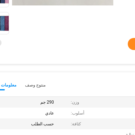
منتوج وصف
معلومات ت
وزن:
290 جم
أسلوب:
عادي
كثافة:
حسب الطلب
زلية ،