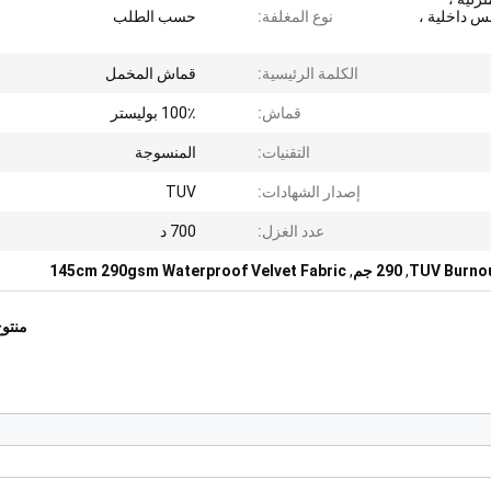
بس داخلية ،
نوع المغلفة:
حسب الطلب
الكلمة الرئيسية:
قماش المخمل
قماش:
100٪ بوليستر
التقنيات:
المنسوجة
إصدار الشهادات:
TUV
عدد الغزل:
700 د
,
290 جم
,
145cm 290gsm Waterproof Velvet Fabric
منتو