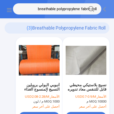
(3)
Breathable Polypropylene Fabric Roll
نسيج بلاستيكي محيطي
أنبوبي البولي بروبلين
قابل للتنفس معاد تدويره
النسيج المنسوج الغذاء
، نسيج بولي بروبيلين
الزراعة أشرطة التسليح
الأسعار:
USD0.7-0.9/M
الأسعار:
USD2.08-2.28/M
عادي
الصناعية
10000 م
MOQ:
1000 م / لون
MOQ:
أحصل على آخر سعر
أحصل على آخر سعر