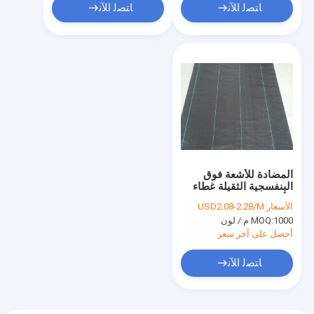
ﺎﺘﺼﻟ ﺍﻶﻧ
ﺎﺘﺼﻟ ﺍﻶﻧ
المضادة للأشعة فوق
البنفسجية الثقيلة غطاء
الأرض النسيج BV
الأسعار:
USD2.08-2.28/M
المنسوجة النسيج مكافحة
1000 م / لون
MOQ:
الحشائش
أحصل على آخر سعر
ﺎﺘﺼﻟ ﺍﻶﻧ